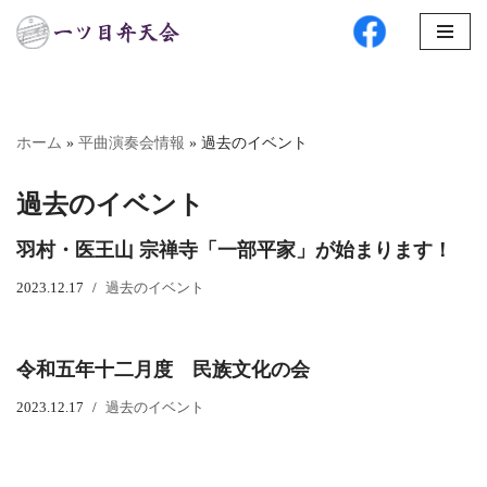
コ
ン
テ
ン
ホーム
»
平曲演奏会情報
»
過去のイベント
ツ
へ
過去のイベント
ス
羽村・医王山 宗禅寺「一部平家」が始まります！
キ
ッ
2023.12.17
過去のイベント
プ
令和五年十二月度 民族文化の会
2023.12.17
過去のイベント